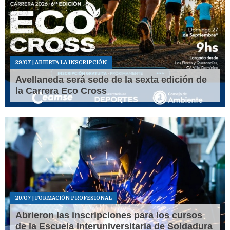
29/07
| ABIERTA LA INSCRIPCIÓN
Avellaneda será sede de la sexta edición de
la Carrera Eco Cross
29/07
| FORMACIÓN PROFESIONAL
Abrieron las inscripciones para los cursos
de la Escuela Interuniversitaria de Soldadura