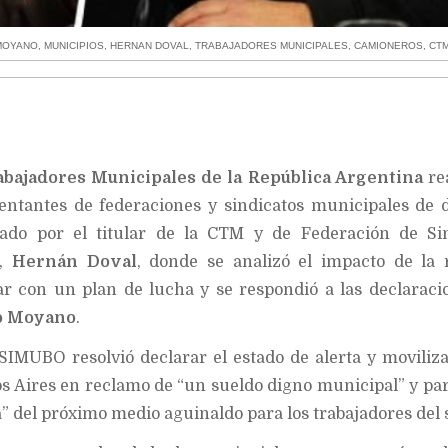
MOYANO
,
MUNICIPIOS
,
HERNAN DOVAL
,
TRABAJADORES MUNICIPALES
,
CAMIONEROS
,
CT
bajadores Municipales de la República Argentina
re
entantes de federaciones y sindicatos municipales de d
zado por el titular de la CTM y de Federación de Sin
s,
Hernán Doval
, donde se analizó el impacto de la
zar con un plan de lucha y se respondió a las declaraci
o Moyano
.
SIMUBO resolvió declarar el estado de alerta y moviliz
os Aires en reclamo de “un sueldo digno municipal” y par
” del próximo medio aguinaldo para los trabajadores del 