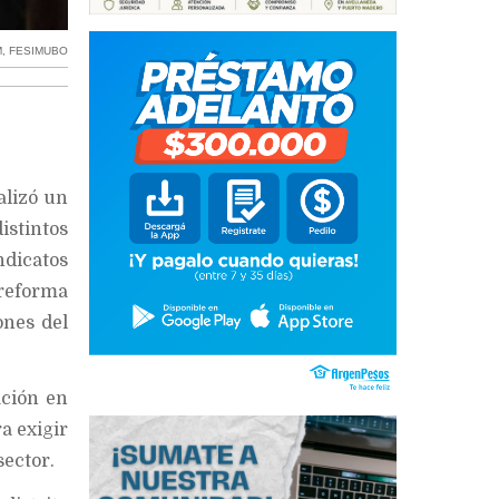
M
,
FESIMUBO
alizó un
istintos
dicatos
 reforma
ones del
ación en
a exigir
sector.