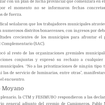
zar con un plan de lucha provincial que comenzará en el 
or el momento no se informaron fechas concretas
s de fuerza.
dical señalaron que los trabajadores municipales atravi
 en numerosos distritos bonaerenses, con ingresos por deba
ultades crecientes de los municipios para afrontar el
al Complementario (SAC).
ocó al resto de las organizaciones gremiales municipal
cciones conjuntas y expresó su rechazo a cualquier 
s municipales. “No a las privatizaciones de ningún tipo:
i las de servicio de luminarias, entre otras”, manifestar
el encuentro.
o Moyano
l plenario, la CTM y FESIMUBO respondieron a las decla
ario general adjunto del gremio de Camioneros, Pablo