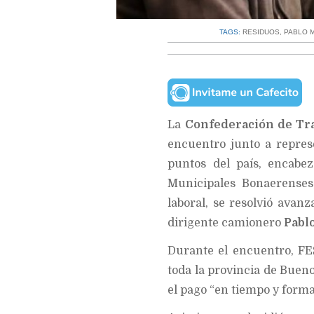
TAGS:
RESIDUOS
,
PABLO 
La
Confederación de Tra
encuentro junto a repres
puntos del país, encabe
Municipales Bonaerense
laboral, se resolvió avan
dirigente camionero
Pabl
Durante el encuentro, FE
toda la provincia de Buen
el pago “en tiempo y forma