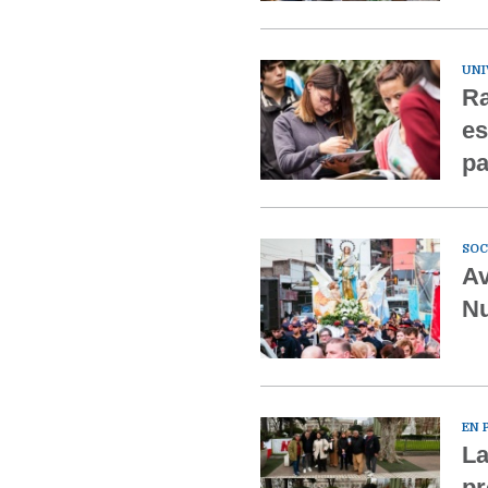
UNI
Ra
es
pa
SOC
Av
Nu
EN 
La
pr