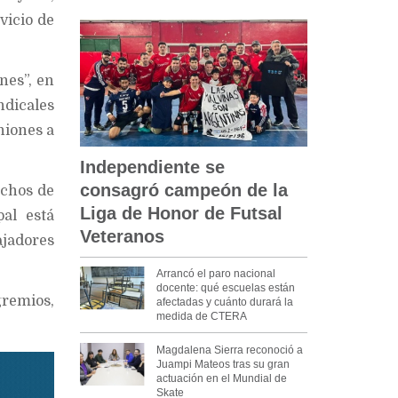
vicio de
nes”, en
ndicales
niones a
Independiente se
consagró campeón de la
echos de
Liga de Honor de Futsal
al está
Veteranos
ajadores
Arrancó el paro nacional
docente: qué escuelas están
remios,
afectadas y cuánto durará la
medida de CTERA
Magdalena Sierra reconoció a
Juampi Mateos tras su gran
actuación en el Mundial de
Skate