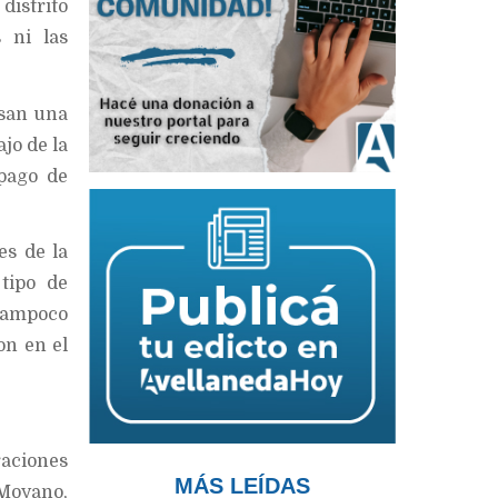
distrito
 ni las
esan una
jo de la
 pago de
es de la
tipo de
 tampoco
on en el
raciones
MÁS LEÍDAS
 Moyano,