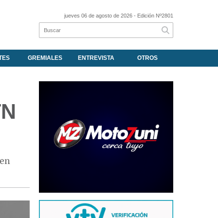
jueves 06 de agosto de 2026
- Edición Nº2801
TES
GREMIALES
ENTREVISTA
OTROS
TN
 en