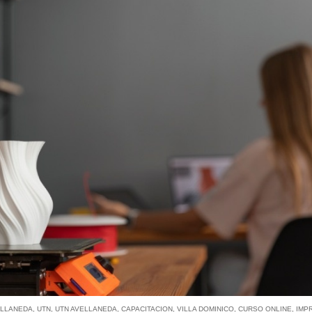
ELLANEDA
,
UTN
,
UTN AVELLANEDA
,
CAPACITACION
,
VILLA DOMINICO
,
CURSO ONLINE
,
IMP