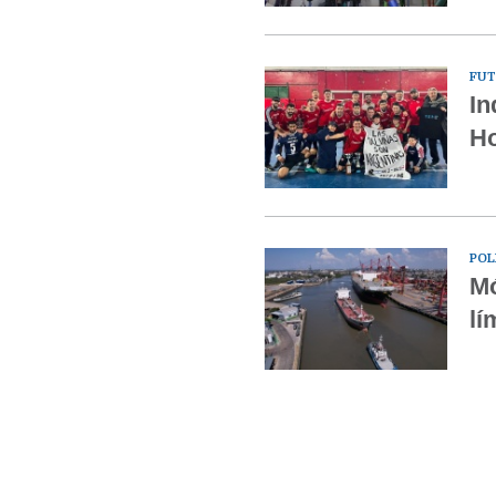
FUT
In
Ho
POL
Mó
lí