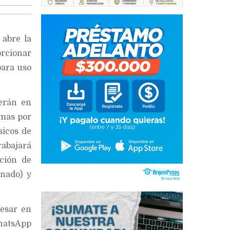
 abre la
orcionar
para uso
erán en
emas por
sicos de
rabajará
ción de
inado) y
resar en
tsApp