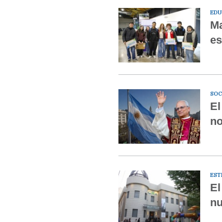
EDU
Ma
es
SOC
El
n
EST
El
nu