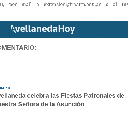
7211, por mail a
extension@fra.utn.edu.ar
o al Ins
OMENTARIO:
IEDAD
ellaneda celebra las Fiestas Patronales de
estra Señora de la Asunción