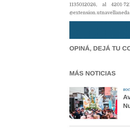
1135012026, al 4201-
@extension.utnavellaneda
OPINÁ, DEJÁ TU C
MÁS NOTICIAS
SOC
Av
Nu