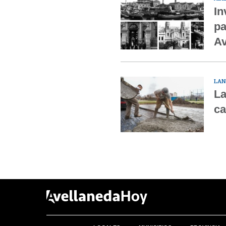
In
pa
Av
LAN
La
ca