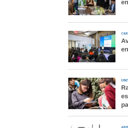
en
CAP
Av
en
UNI
Ra
es
pa
ABI