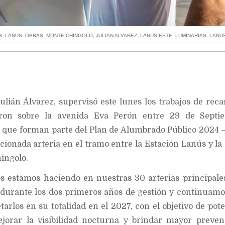
S:
LANUS
,
OBRAS
,
MONTE CHINGOLO
,
JULIAN ALVAREZ
,
LANUS ESTE
,
LUMINARIAS
,
LANU
ulián Álvarez, supervisó este lunes los trabajos de rec
eron sobre la avenida Eva Perón entre 29 de Septi
, que forman parte del Plan de Alumbrado Público 2024 
cionada arteria en el tramo entre la Estación Lanús y la
ingolo.
os estamos haciendo en nuestras 30 arterias principales
s durante los dos primeros años de gestión y continuamo
rlos en su totalidad en el 2027, con el objetivo de pote
ejorar la visibilidad nocturna y brindar mayor preve