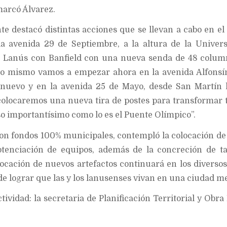
marcó Álvarez.
e destacó distintas acciones que se llevan a cabo en el d
a avenida 29 de Septiembre, a la altura de la Univer
 Lanús con Banfield con una nueva senda de 48 colum
Lo mismo vamos a empezar ahora en la avenida Alfons
nuevo y en la avenida 25 de Mayo, desde San Martín h
colocaremos una nueva tira de postes para transformar 
o importantísimo como lo es el Puente Olímpico”.
 con fondos 100% municipales, contempló la colocación de
potenciación de equipos, además de la concreción de t
locación de nuevos artefactos continuará en los diversos
 de lograr que las y los lanusenses vivan en una ciudad me
ividad: la secretaria de Planificación Territorial y Obra 