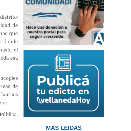
istrito:
sidad de
nas que
ín donde
asta el
toda esa
 acoples
areas de
 barrios
jor.
Pública,
MÁS LEÍDAS