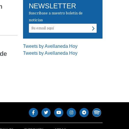
NEWSLETTER
n
Suscríbase a nuestro boletín de
noticias
Tweets by Avellaneda Hoy
 de
Tweets by Avellaneda Hoy