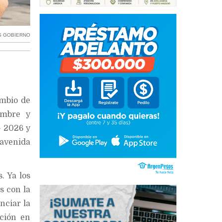
S GOBIERNO
ambio de
embre y
– 2026 y
 avenida
. Ya los
s con la
nciar la
nción en