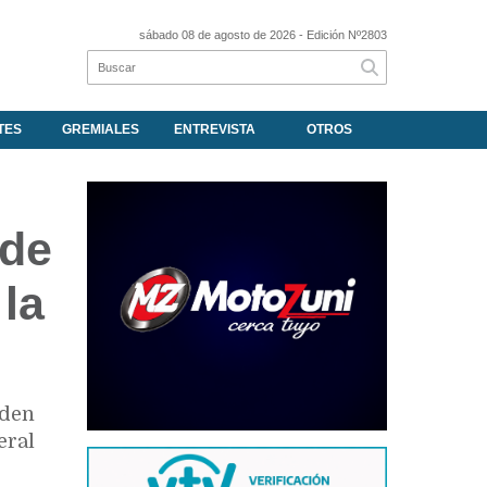
sábado 08 de agosto de 2026
- Edición Nº2803
TES
GREMIALES
ENTREVISTA
OTROS
 de
la
nden
eral