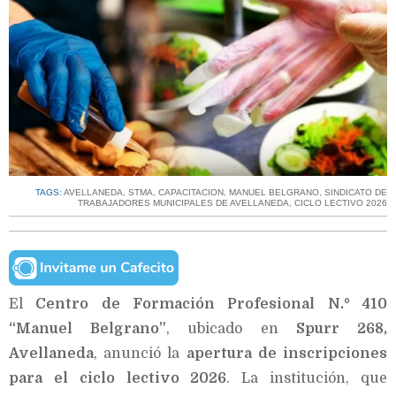
TAGS:
AVELLANEDA
,
STMA
,
CAPACITACION
,
MANUEL BELGRANO
,
SINDICATO DE
TRABAJADORES MUNICIPALES DE AVELLANEDA
,
CICLO LECTIVO 2026
El
Centro de Formación Profesional N.º 410
“Manuel Belgrano”
, ubicado en
Spurr 268,
Avellaneda
, anunció la
apertura de inscripciones
para el ciclo lectivo 2026
. La institución, que