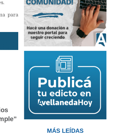
s.
ma para
ios
umple”
MÁS LEÍDAS