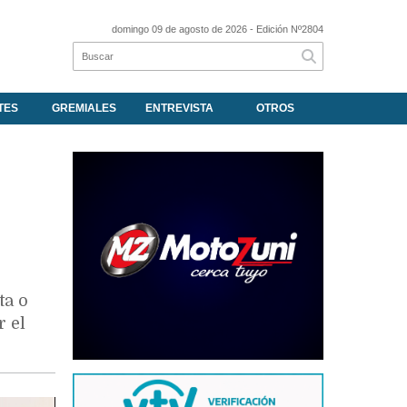
domingo 09 de agosto de 2026
- Edición Nº2804
TES
GREMIALES
ENTREVISTA
OTROS
ta o
r el