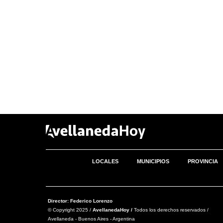
LOCALES
MUNICIPIOS
PROVINCIA
Director: Federico Lorenzo
© Copyright 2025 /
AvellanedaHoy /
Todos los derechos reservados /
Avellaneda - Buenos Aires - Argentina