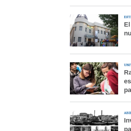
EST
El
nu
UNI
Ra
es
pa
ABI
In
pa