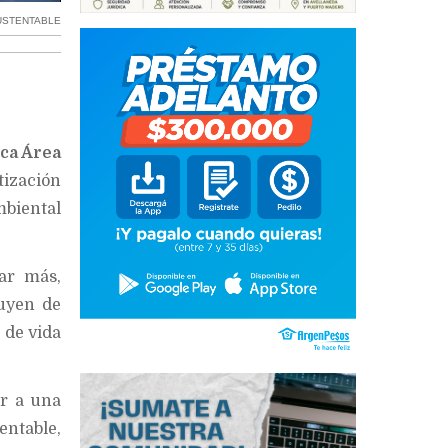
USTENTABLE
ca Área
ización
mbiental
ar más,
buyen de
 de vida
r a una
entable,