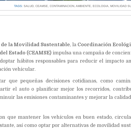
TAGS:
SALUD
,
CEAMSE
,
CONTAMINACION
,
AMBIENTE
,
ECOLOGIA
,
MOVILIDAD S
de la Movilidad Sustentable
, la
Coordinación Ecológi
 del Estado (CEAMSE)
impulsa una campaña de concient
adoptar hábitos responsables para reducir el impacto a
ción vehicular.
altar que pequeñas decisiones cotidianas, como camin
partir el auto o planificar mejor los recorridos, contri
sminuir las emisiones contaminantes y mejorar la calidad
 que mantener los vehículos en buen estado, circula
tante, así como optar por alternativas de movilidad sust