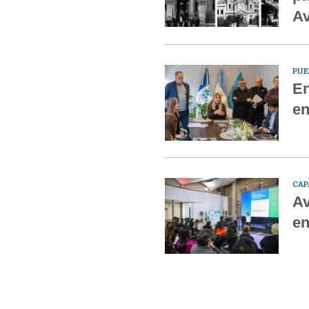
Av
PUE
En
en
CAP
Av
en