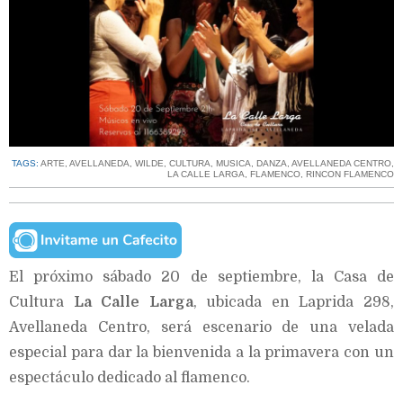
TAGS:
ARTE
,
AVELLANEDA
,
WILDE
,
CULTURA
,
MUSICA
,
DANZA
,
AVELLANEDA CENTRO
,
LA CALLE LARGA
,
FLAMENCO
,
RINCON FLAMENCO
El próximo sábado 20 de septiembre, la Casa de
Cultura
La Calle Larga
, ubicada en Laprida 298,
Avellaneda Centro, será escenario de una velada
especial para dar la bienvenida a la primavera con un
espectáculo dedicado al flamenco.