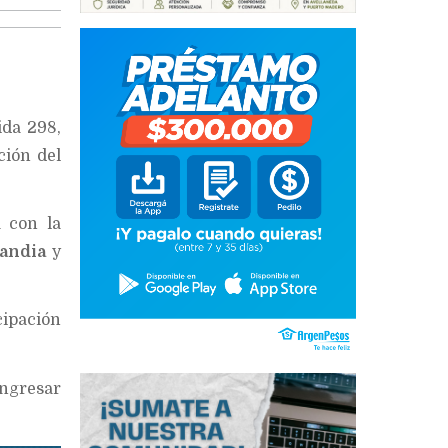
ida 298,
ción del
a con la
andia
y
cipación
ingresar