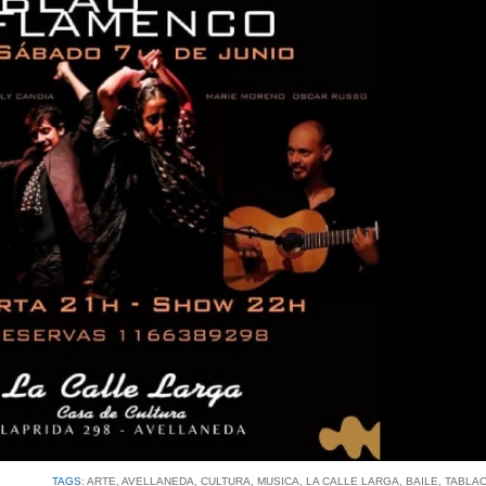
TAGS:
ARTE
,
AVELLANEDA
,
CULTURA
,
MUSICA
,
LA CALLE LARGA
,
BAILE
,
TABLA