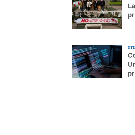
La
pr
UTN
Co
Un
pr