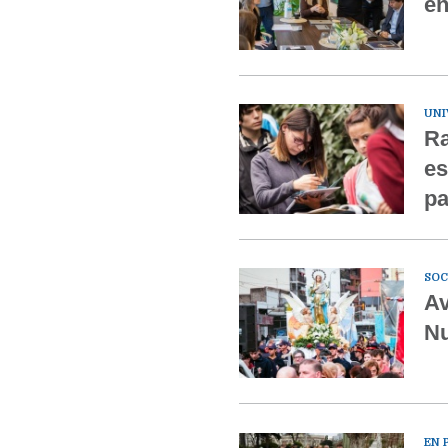
en
UNI
Ra
es
pa
SOC
Av
Nu
EN 