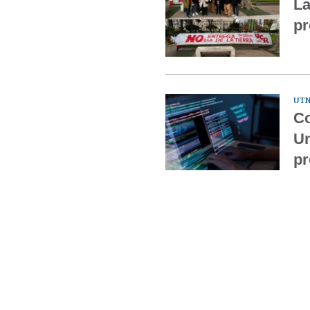
La
pr
UTN
Co
Un
pr