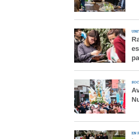
UNI
Ra
es
pa
SOC
Av
Nu
EN 