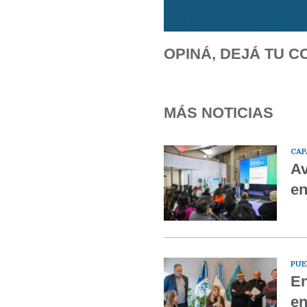
OPINÁ, DEJÁ TU C
MÁS NOTICIAS
CAP
Av
en
PUE
En
en