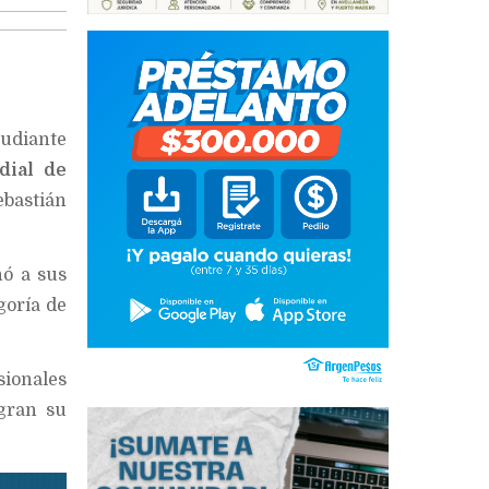
tudiante
dial de
ebastián
nó a sus
goría de
sionales
gran su