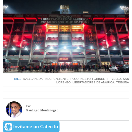
TAGS:
AVELLANEDA
,
INDEPENDIENTE
,
ROJO
,
NESTOR GRINDETTI
,
VELEZ
,
SAN
LORENZO
,
LIBERTADORES DE AMéRICA
,
TRIBUNA
Por:
Santiago Montenegro