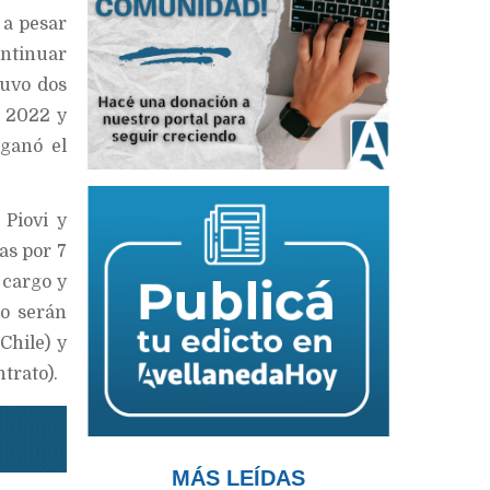
 a pesar
ontinuar
tuvo dos
e 2022 y
 ganó el
Piovi y
as por 7
 cargo y
o serán
Chile) y
trato).
MÁS LEÍDAS