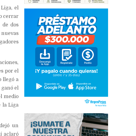
Liga, el
o cerrar
 de dos
s nuevas
ugadores
aciones,
s por el
 llegó a
 ganó el
el medio
 la Liga
 dejó un
í aclaró