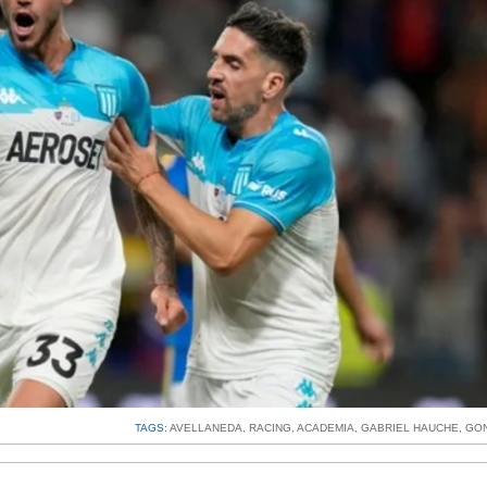
TAGS:
AVELLANEDA
,
RACING
,
ACADEMIA
,
GABRIEL HAUCHE
,
GON