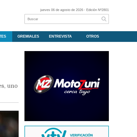
jueves 06 de agosto de 2026
- Edición Nº2801
TES
GREMIALES
ENTREVISTA
OTROS
es, uno