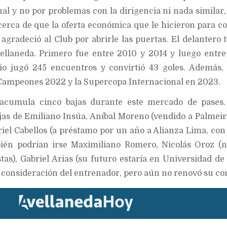
al y no por problemas con la dirigencia ni nada similar,
erca de que la oferta económica que le hicieron para c
, agradeció al Club por abrirle las puertas. El delantero 
vellaneda. Primero fue entre 2010 y 2014 y luego entr
io jugó 245 encuentros y convirtió 43 goles. Además,
 Campeones 2022 y la Supercopa Internacional en 2023.
acumula cinco bajas durante este mercado de pases. 
as de Emiliano Insúa, Aníbal Moreno (vendido a Palmeir
riel Cabellos (a préstamo por un año a Alianza Lima, con
ién podrían irse Maximiliano Romero, Nicolás Oroz (n
as), Gabriel Arias (su futuro estaría en Universidad de 
 consideración del entrenador, pero aún no renovó su con