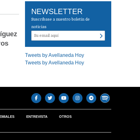
NEWSLETTER
Suscríbase a nuestro boletín de
noticias
ríguez
ros
Tweets by Avellaneda Hoy
Tweets by Avellaneda Hoy
EMIALES
ENTREVISTA
OTROS