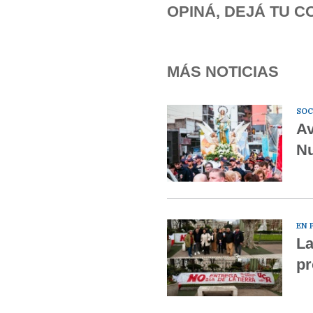
OPINÁ, DEJÁ TU C
MÁS NOTICIAS
SOC
Av
Nu
EN 
La
pr