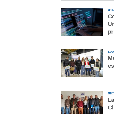
UTN
Co
Un
pr
EDU
Ma
es
UNI
La
Cl