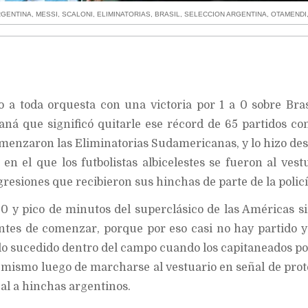
RGENTINA
,
MESSI
,
SCALONI
,
ELIMINATORIAS
,
BRASIL
,
SELECCION ARGENTINA
,
OTAMENDI
 a toda orquesta con una victoria por 1 a 0 sobre Bras
ná que significó quitarle ese récord de 65 partidos co
omenzaron las Eliminatorias Sudamericanas, y lo hizo de
n el que los futbolistas albicelestes se fueron al vest
gresiones que recibieron sus hinchas de parte de la policí
 90 y pico de minutos del superclásico de las Américas s
antes de comenzar, porque por eso casi no hay partido 
 lo sucedido dentro del campo cuando los capitaneados po
l mismo luego de marcharse al vestuario en señal de prot
cal a hinchas argentinos.