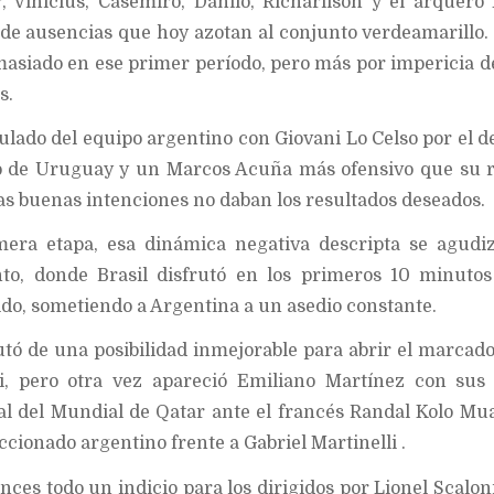
inicius, Casemiro, Danilo, Richarlison y el arquero
 de ausencias que hoy azotan al conjunto verdeamarillo
asiado en ese primer período, pero más por impericia d
s.
ulado del equipo argentino con Giovani Lo Celso por el d
o de Uruguay y un Marcos Acuña más ofensivo que su 
 las buenas intenciones no daban los resultados deseados.
imera etapa, esa dinámica negativa descripta se agudi
o, donde Brasil disfrutó en los primeros 10 minutos
ido, sometiendo a Argentina a un asedio constante.
rutó de una posibilidad inmejorable para abrir el marcado
li, pero otra vez apareció Emiliano Martínez con sus
al del Mundial de Qatar ante el francés Randal Kolo Mu
eccionado argentino frente a Gabriel Martinelli .
ces todo un indicio para los dirigidos por Lionel Scalon