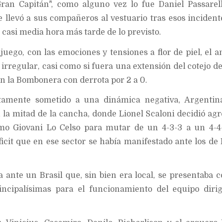
Gran Capitán", como alguno vez lo fue Daniel Passarel
llevó a sus compañeros al vestuario tras esos incident
casi media hora más tarde de lo previsto.
 juego, con las emociones y tensiones a flor de piel, el a
rregular, casi como si fuera una extensión del cotejo de
n la Bombonera con derrota por 2 a 0.
tamente sometido a una dinámica negativa, Argentina
 la mitad de la cancha, donde Lionel Scaloni decidió ag
mo Giovani Lo Celso para mutar de un 4-3-3 a un 4-4-
ficit que en ese sector se había manifestado ante los de
a ante un Brasil que, sin bien era local, se presentaba 
ncipalísimas para el funcionamiento del equipo diri