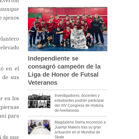
 Everton
. aunque
e ajenos
elantero
relevado
Independiente se
consagró campeón de la
zó en el
Liga de Honor de Futsal
 de sus
Veteranos
Investigadores, docentes y
r en los
estudiantes podrán participar
del XIV Congreso de Historia
 piernas
de Avellaneda
aní para
Magdalena Sierra reconoció a
Juampi Mateos tras su gran
actuación en el Mundial de
i de que
Skate