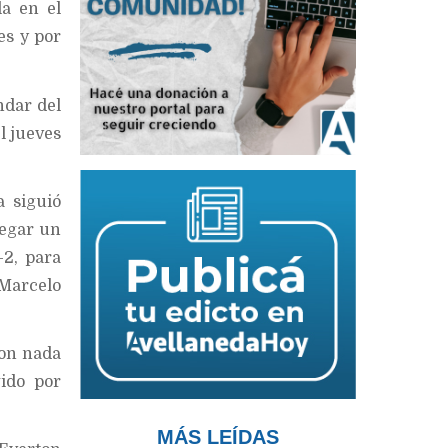
la en el
es y por
ndar del
l jueves
 siguió
regar un
2, para
 Marcelo
con nada
gido por
MÁS LEÍDAS