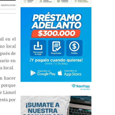
,
MARACANA
il en el
mo local
spués de
uario en
a local.
in hacer
y porque
r Lionel
esta por