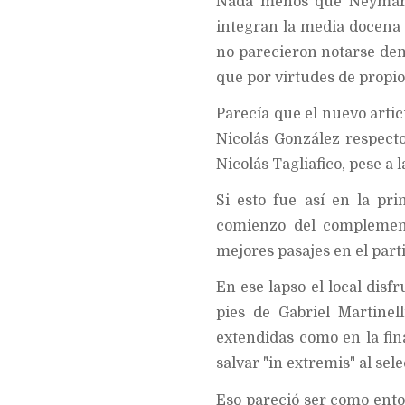
Nada menos que Neymar, V
integran la media docena
no parecieron notarse dem
que por virtudes de propio
Parecía que el nuevo artic
Nicolás González respect
Nicolás Tagliafico, pese a
Si esto fue así en la pr
comienzo del complement
mejores pasajes en el part
En ese lapso el local disf
pies de Gabriel Martinel
extendidas como en la fin
salvar "in extremis" al sel
Eso pareció ser como enton