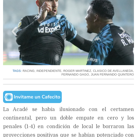
‹
›
TAGS:
RACING
,
INDEPENDIENTE
,
ROGER MARTINEZ
,
CLASICO DE AVELLANEDA
,
FERNANDO GAGO
,
JUAN FERNANDO QUINTERO
La Acadé se había ilusionado con el certamen
continental, pero un doble empate en cero y los
penales (1-4) en condición de local le borraron las
proyecciones positivas que se habían potenciado con