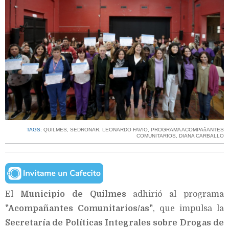
TAGS:
QUILMES
,
SEDRONAR
,
LEONARDO FAVIO
,
PROGRAMA ACOMPAñANTES
COMUNITARIOS
,
DIANA CARBALLO
El
Municipio de Quilmes
adhirió al programa
"Acompañantes Comunitarios/as"
, que impulsa la
Secretaría de Políticas Integrales sobre Drogas de