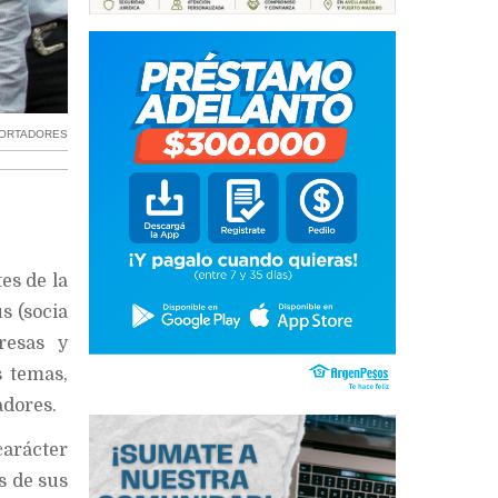
PORTADORES
es de la
s (socia
resas y
s temas,
adores.
arácter
s de sus