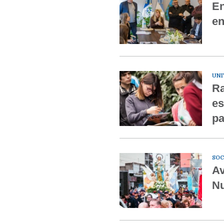
En
en
UNI
Ra
es
pa
SOC
Av
Nu