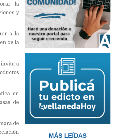
orar la
ciones y
uir a la
en de la
invita a
roductos
ática en
tasas de
ámara de
ociación
MÁS LEÍDAS