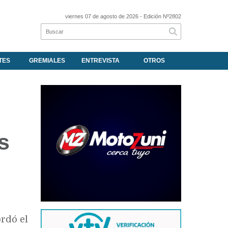
viernes 07 de agosto de 2026
- Edición Nº2802
TES
GREMIALES
ENTREVISTA
OTROS
s
rdó el