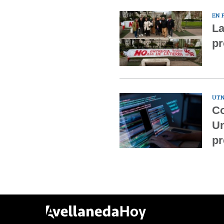
EN 
La
pr
UTN
Co
Un
pr