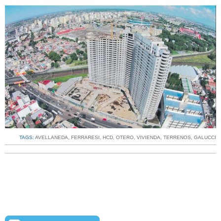
‹
›
TAGS:
AVELLANEDA
,
FERRARESI
,
HCD
,
OTERO
,
VIVIENDA
,
TERRENOS
,
GALUCCI