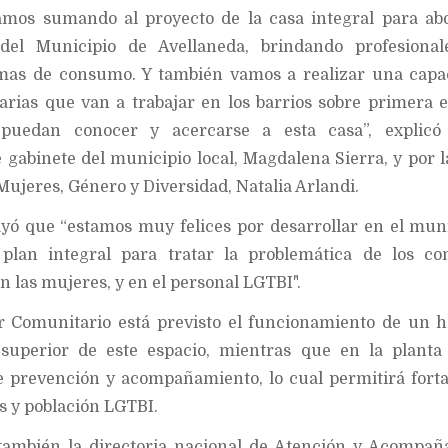
mos sumando al proyecto de la casa integral para ab
del Municipio de Avellaneda, brindando profesional
emas de consumo. Y también vamos a realizar una capa
rias que van a trabajar en los barrios sobre primera 
puedan conocer y acercarse a esta casa”, explicó 
gabinete del municipio local, Magdalena Sierra, y por la
 Mujeres, Género y Diversidad, Natalia Arlandi.
ayó que “estamos muy felices por desarrollar en el muni
lan integral para tratar la problemática de los co
 las mujeres, y en el personal LGTBI".
r Comunitario está previsto el funcionamiento de un 
 superior de este espacio, mientras que en la planta
de prevención y acompañamiento, lo cual permitirá forta
s y población LGTBI.
n también la directoria nacional de Atención y Acompa