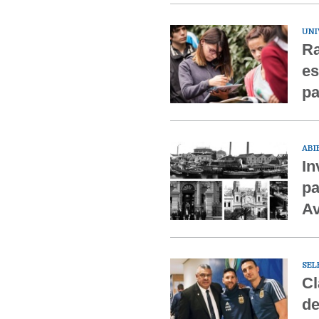
UNI
Ra
es
pa
ABI
In
pa
Av
SEL
Cl
de