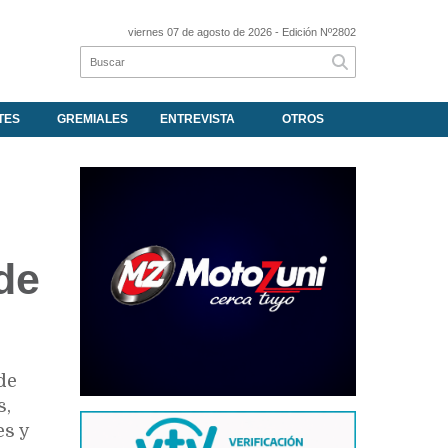
viernes 07 de agosto de 2026
- Edición Nº2802
TES
GREMIALES
ENTREVISTA
OTROS
de
de
s,
es y