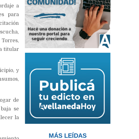
ordaje a
es para
citación
escucha,
Torres,
 titular
cipio, y
nsumos,
hogar de
 baja se
lecer la
MÁS LEÍDAS
ñamiento