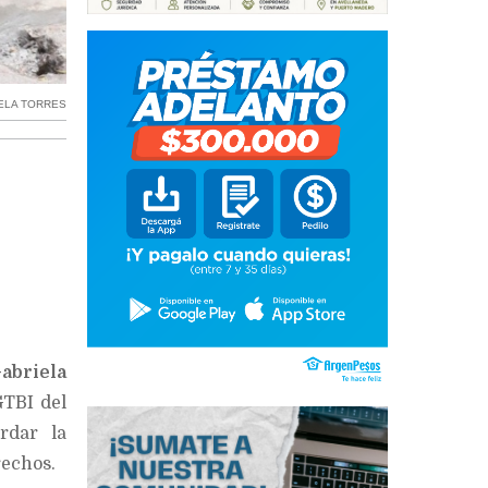
ELA TORRES
abriela
GTBI del
rdar la
rechos.