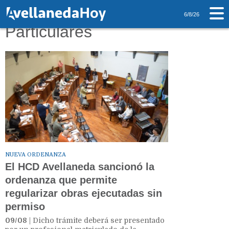
Tag: Obras
6/8/26
Particulares
NUEVA ORDENANZA
El HCD Avellaneda sancionó la
ordenanza que permite
regularizar obras ejecutadas sin
permiso
09/08
| Dicho trámite deberá ser presentado