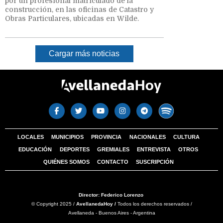
por un profesional matriculado de la
construcción, en las oficinas de Catastro y
Obras Particulares, ubicadas en Wilde.
Cargar más noticias
LOCALES
MUNICIPIOS
PROVINCIA
NACIONALES
CULTURA
EDUCACIÓN
DEPORTES
GREMIALES
ENTREVISTA
OTROS
QUIÉNES SOMOS
CONTACTO
SUSCRIPCIÓN
Director: Federico Lorenzo
© Copyright 2025 /
AvellanedaHoy /
Todos los derechos reservados /
Avellaneda - Buenos Aires - Argentina