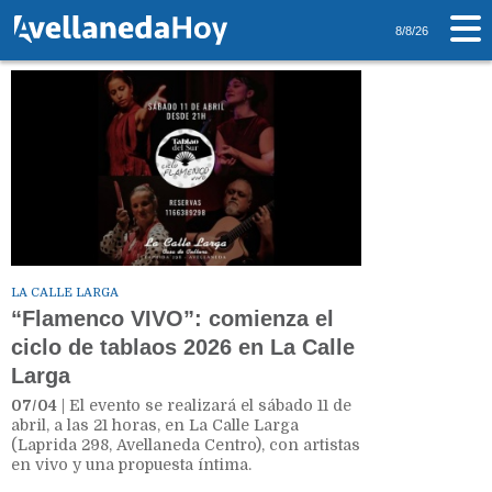
Tag: Flamenco
8/8/26
LA CALLE LARGA
“Flamenco VIVO”: comienza el
ciclo de tablaos 2026 en La Calle
Larga
07/04
| El evento se realizará el sábado 11 de
abril, a las 21 horas, en La Calle Larga
(Laprida 298, Avellaneda Centro), con artistas
en vivo y una propuesta íntima.