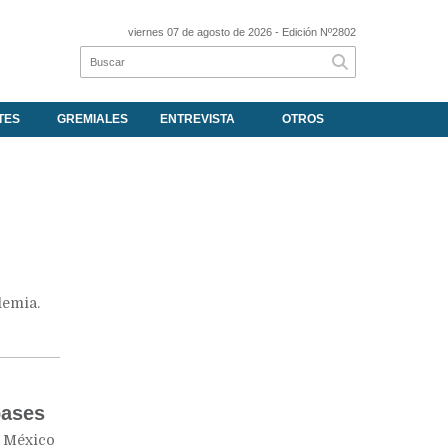
viernes 07 de agosto de 2026
- Edición Nº2802
TES
GREMIALES
ENTREVISTA
OTROS
demia.
pases
e México