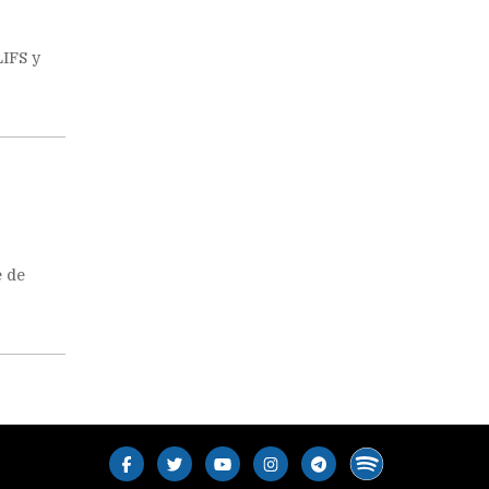
LIFS y
e de