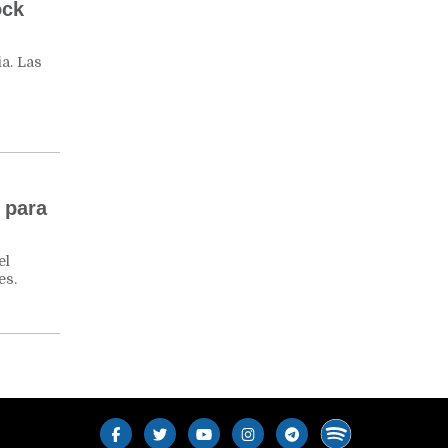
ock
a. Las
 para
el
es.