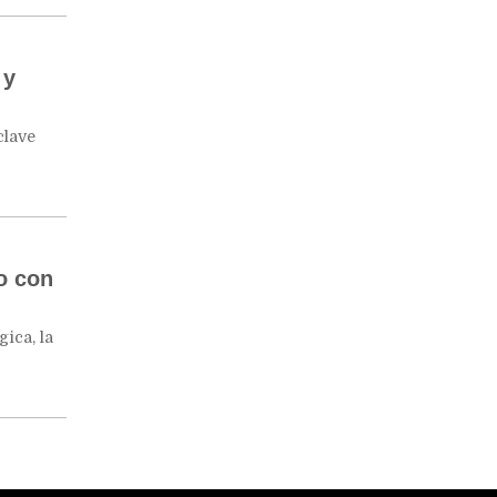
 y
clave
o con
ica, la