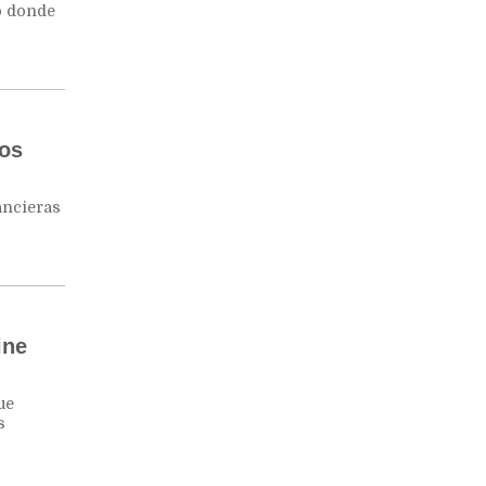
to donde
ios
ancieras
ine
ue
s