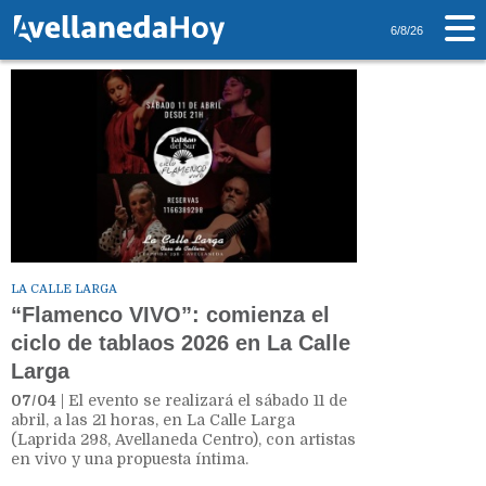
Tag: Flamenco VIVO
6/8/26
LA CALLE LARGA
“Flamenco VIVO”: comienza el
ciclo de tablaos 2026 en La Calle
Larga
07/04
| El evento se realizará el sábado 11 de
abril, a las 21 horas, en La Calle Larga
(Laprida 298, Avellaneda Centro), con artistas
en vivo y una propuesta íntima.