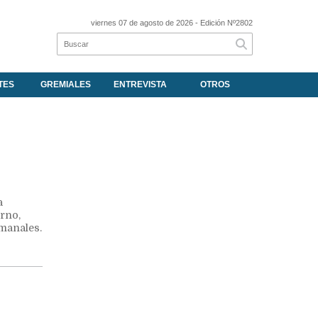
viernes 07 de agosto de 2026
- Edición Nº2802
TES
GREMIALES
ENTREVISTA
OTROS
a
erno,
emanales.