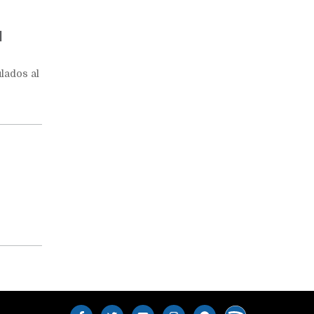
l
lados al