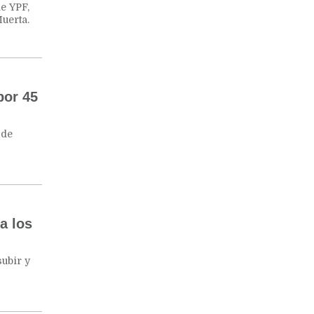
e YPF,
uerta.
por 45
 de
a los
subir y